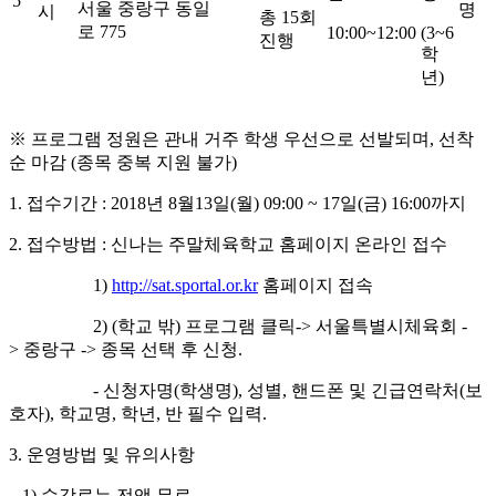
5
서울 중랑구 동일
명
시
총
15
회
로
775
10:00~12:00
(3~6
진행
학
년
)
※ 프로그램 정원은 관내 거주 학생 우선으로 선발되며
,
선착
순 마감
(
종목 중복 지원 불가
)
1. 접수기간
: 2018
년
8
월
13
일
(
월
) 09:00 ~ 17
일
(
금
) 16:00
까지
2.
접수방법
:
신나는 주말체육학교 홈페이지 온라인 접수
1)
http://sat.sportal.or.kr
홈페이지 접속
2) (
학교 밖
)
프로그램 클릭
->
서울특별시체육회
-
>
중랑구
->
종목 선택 후 신청
.
-
신청자명
(
학생명
),
성별
,
핸드폰 및 긴급연락처
(
보
호자
),
학교명
,
학년
,
반 필수 입력
.
3.
운영방법 및 유의사항
1)
수강료는 전액 무료