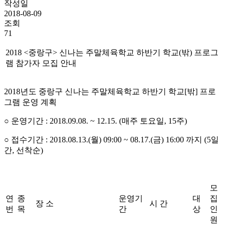
작성일
2018-08-09
조회
71
2018 <
중랑구
>
신나는 주말체육학교 하반기 학교
(
밖
)
프로그
램 참가자 모집 안내
2018
년도 중랑구 신나는 주말체육학교 하반기 학교
[
밖
]
프로
그램 운영 계획
○ 운영기간
: 2018.09.08. ~ 12.15. (
매주 토요일
, 15
주
)
○ 접수기간
: 2018.08.13.(
월
) 09:00 ~ 08.17.(
금
) 16:00
까지
(5
일
간
,
선착순
)
모
연
종
운영기
대
집
장 소
시 간
번
목
간
상
인
원