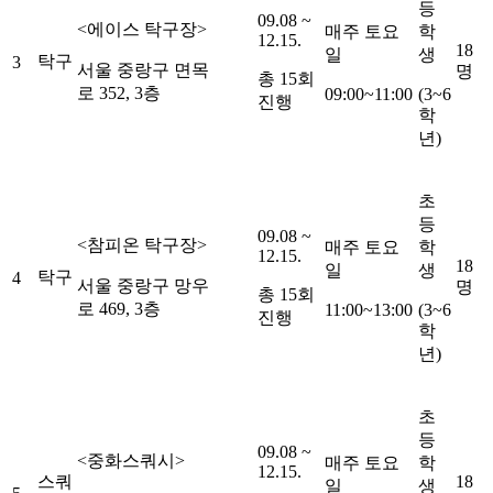
등
09.08 ~
<
에이스 탁구장
>
매주 토요
학
12.15.
18
일
생
탁구
3
서울 중랑구 면목
명
총
15
회
로
352, 3
층
09:00~11:00
(3~6
진행
학
년
)
초
등
09.08 ~
<
참피온 탁구장
>
매주 토요
학
12.15.
18
일
생
탁구
4
서울 중랑구 망우
명
총
15
회
로
469, 3
층
11:00~13:00
(3~6
진행
학
년
)
초
등
09.08 ~
<
중화스쿼시
>
매주 토요
학
12.15.
스쿼
18
일
생