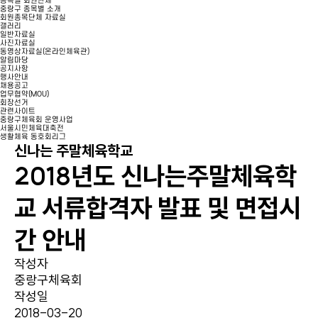
종목별 회원단체
중랑구 종목별 소개
회원종목단체 자료실
갤러리
일반자료실
사진자료실
동영상자료실(온라인체육관)
알림마당
공지사항
행사안내
채용공고
업무협약(MOU)
회장선거
관련사이트
중랑구체육회 운영사업
서울시민체육대축전
생활체육 동호회리그
신나는 주말체육학교
2018년도 신나는주말체육학
교 서류합격자 발표 및 면접시
간 안내
작성자
중랑구체육회
작성일
2018-03-20