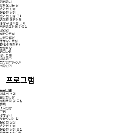
경영공시
찾아오시는 길
온라인 신청
온라인 신청
온라인 신청 조회
종목별 회원단체
중랑구 종목별 소개
회원종목단체 자료실
갤러리
일반자료실
사진자료실
동영상자료실
(온라인체육관)
알림마당
공지사항
행사안내
채용공고
업무협약(MOU)
회장선거
프로그램
프로그램
체육회 소개
회장인사말
설립목적 및 구성
연혁
조직현황
규정
경영공시
찾아오시는 길
온라인 신청
온라인 신청
온라인 신청 조회