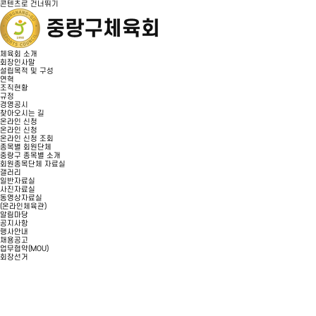
콘텐츠로 건너뛰기
체육회 소개
회장인사말
설립목적 및 구성
연혁
조직현황
규정
경영공시
찾아오시는 길
온라인 신청
온라인 신청
온라인 신청 조회
종목별 회원단체
중랑구 종목별 소개
회원종목단체 자료실
갤러리
일반자료실
사진자료실
동영상자료실
(온라인체육관)
알림마당
공지사항
행사안내
채용공고
업무협약(MOU)
회장선거