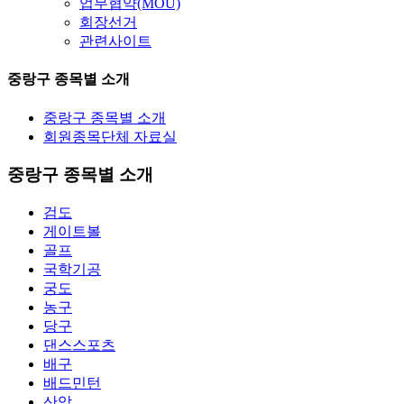
업무협약(MOU)
회장선거
관련사이트
중랑구 종목별 소개
중랑구 종목별 소개
회원종목단체 자료실
중랑구 종목별 소개
검도
게이트볼
골프
국학기공
궁도
농구
당구
댄스스포츠
배구
배드민턴
산악