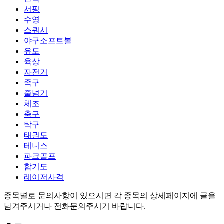
서핑
수영
스쿼시
야구소프트볼
유도
육상
자전거
족구
줄넘기
체조
축구
탁구
태권도
테니스
파크골프
합기도
레이저사격
종목별로 문의사항이 있으시면 각 종목의 상세페이지에 글을
남겨주시거나 전화문의주시기 바랍니다.