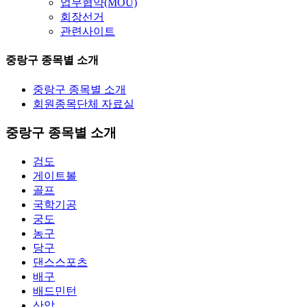
업무협약(MOU)
회장선거
관련사이트
중랑구 종목별 소개
중랑구 종목별 소개
회원종목단체 자료실
중랑구 종목별 소개
검도
게이트볼
골프
국학기공
궁도
농구
당구
댄스스포츠
배구
배드민턴
산악