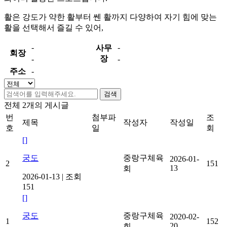
활은 강도가 약한 활부터 쎈 활까지 다양하여 자기 힘에 맞는
활을 선택해서 즐길 수 있어,
-
-
사무
회장
장
-
-
주소
-
검색
전체
2
개의 게시글
번
첨부파
조
제목
작성자
작성일
호
일
회
[]
궁도
중랑구체육
2026-01-
2
151
13
회
2026-01-13
|
조회
151
[]
궁도
중랑구체육
2020-02-
1
152
20
회