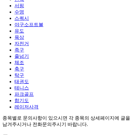
서핑
수영
스쿼시
야구소프트볼
유도
육상
자전거
족구
줄넘기
체조
축구
탁구
태권도
테니스
파크골프
합기도
레이저사격
종목별로 문의사항이 있으시면 각 종목의 상세페이지에 글을
남겨주시거나 전화문의주시기 바랍니다.