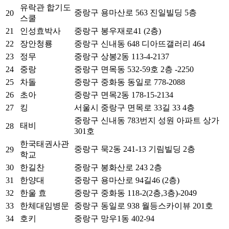
유락관 합기도
중랑구 용마산로 563 진일빌딩 5층
20
스쿨
21
인성효박사
중랑구 봉우재로41 (2층)
22
장안청룡
중랑구 신내동 648 디아뜨갤러리 464
23
정무
중랑구 상봉2동 113-4-2137
24
중랑
중랑구 면목동 532-59호 2층 -2250
25
차돌
중랑구 중화동 동일로 778-2088
26
초아
중랑구 면목2동 178-15-2134
27
킹
서울시 중랑구 면목로 33길 33 4층
중랑구 신내동 783번지 성원 아파트 상가
태비
28
301호
한국태권사관
중랑구 묵2동 241-13 기림빌딩 2층
29
학교
30
한길찬
중랑구 봉화산로 243 2층
31
한양대
중랑구 용마산로 94길46 (2층)
32
한울 효
중랑구 중화동 118-2(2층,3층)-2049
33
한체대임병문
중랑구 동일로 938 월등스카이뷰 201호
34
호키
중랑구 망우1동 402-94