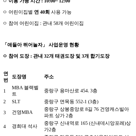
ㅇ
이용 가능 시간
: 10:00~ 12:00
ㅇ 어린이집별
연
40
회
사용 가능
ㅇ 참여 어린이집 : 관내 58개 어린이집
「
애들아 뛰어놀자
」
사업운영 현황
ㅇ 참여 도장
:
관내
32
개 태권도장 및
3
개 합기도장
연
도장명
주소
번
MBA 블랙벨
중랑구 용마산로 454. 3층
1
트
2
SLT
중랑구 면목동 552-1 (3층)
중랑구 상봉중앙로 8길 76 건영캐스빌아
건영MBA
3
파트 상가 2층
중랑구 신내역로 165 (신내데시앙포레)상
경희대 석사
4
가2층