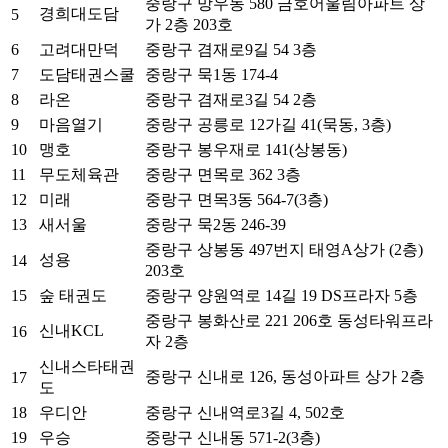
중랑구 망우동 580 금호어울림아파트 상
경희대도담
5
가 2층 203호
6
고려대만덕
중랑구 겸재로9길 54 3층
7
도담태권스쿨
중랑구 묵1동 174-4
8
라온
중랑구 겸재로3길 54 2층
9
마음열기
중랑구 공릉로 12가길 41(묵동, 3층)
10
맹호
중랑구 봉우재로 141(상봉동)
11
무도체육관
중랑구 면목로 362 3층
12
미래
중랑구 면목3동 564-7(3층)
13
새서울
중랑구 묵2동 246-39
중랑구 상봉동 497번지 태영A상가 (2층)
성용
14
203호
15
숲 태권도
중랑구 양원역로 14길 19 DS프라자 5층
중랑구 봉화산로 221 206호 동성타워프라
신내KCL
16
자 2층
신내스타태권
중랑구 신내로 126, 동성아파트 상가 2층
17
도
18
우디안
중랑구 신내역로3길 4, 502호
19
우승
중랑구 신내동 571-2(3층)